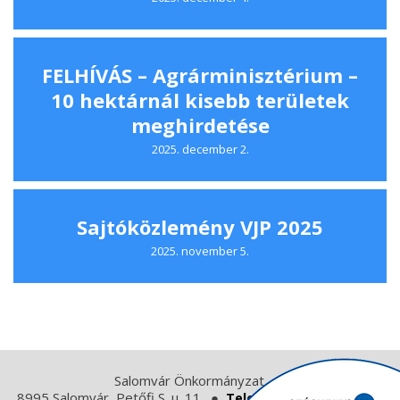
FELHÍVÁS – Agrárminisztérium –
10 hektárnál kisebb területek
meghirdetése
2025. december 2.
Sajtóközlemény VJP 2025
2025. november 5.
Salomvár Önkormányzat
8995 Salomvár, Petőfi S. u. 11.
Telefon: +36 (92) 571 003