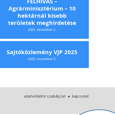
FELHÍVÁS –
Agrárminisztérium – 10
hektárnál kisebb
területek meghirdetése
2025. december 2.
Sajtóközlemény VJP 2025
2025. november 5.
adatvédelmi szabályzat
kapcsolat