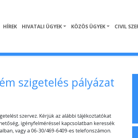
HÍREK
HIVATALI ÜGYEK
KÖZÖS ÜGYEK
CIVIL SZ
ém szigetelés pályázat
telést szervez. Kérjük az alábbi tájékoztatókat
ehetőség, igényfelméréssel kapcsolatban keressék
alban, vagy a 06-30/469-6409-es telefonszámon.