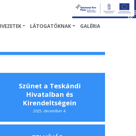
ERVEZETEK
LÁTOGATÓKNAK
GALÉRIA
Szünet a Teskándi
Hivatalban és
Kirendeltségein
2025. december 4.